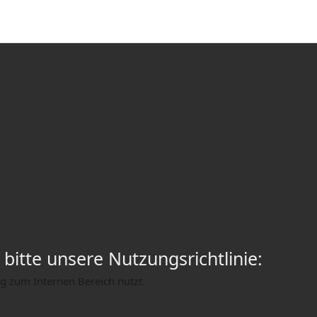
x
bitte unsere Nutzungsrichtlinie:
ng zum Internen Bereich nutzt.