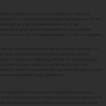
matisiertes System eine Reihe von allgemeinen Daten und
nnen die (1) verwendeten Browsertypen und Versionen, (2) das
netseite gelangt (sogenannte Referrer), (4) die
eines Zugriffs auf die Internetseite, (6) eine Internet-
d Informationen, die der Gefahrenabwehr im Falle von Angriffen
ne Person. Diese Informationen werden vielmehr benötigt, um
ptimieren, (3) die dauerhafte Funktionsfähigkeit unserer
rden im Falle eines Cyberangriffes die zur Strafverfolgung
daher einerseits statistisch und ferner mit dem Ziel
niveau für die von uns verarbeiteten personenbezogenen Daten
n personenbezogenen Daten gespeichert.
ische Kontaktaufnahme zu unserem Unternehmen sowie eine
E-Mail-Adresse) umfasst. Sofern eine betroffene Person per E-
 betroffenen Person übermittelten personenbezogenen Daten