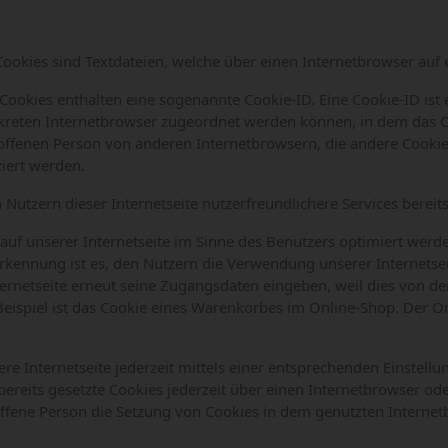
 Cookies sind Textdateien, welche über einen Internetbrowser a
Cookies enthalten eine sogenannte Cookie-ID. Eine Cookie-ID ist 
nkreten Internetbrowser zugeordnet werden können, in dem das C
roffenen Person von anderen Internetbrowsern, die andere Cookie
ziert werden.
Nutzern dieser Internetseite nutzerfreundlichere Services bereit
uf unserer Internetseite im Sinne des Benutzers optimiert werde
ennung ist es, den Nutzern die Verwendung unserer Internetseite
ternetseite erneut seine Zugangsdaten eingeben, weil dies von 
spiel ist das Cookie eines Warenkorbes im Online-Shop. Der Onli
re Internetseite jederzeit mittels einer entsprechenden Einstell
ereits gesetzte Cookies jederzeit über einen Internetbrowser od
offene Person die Setzung von Cookies in dem genutzten Internet