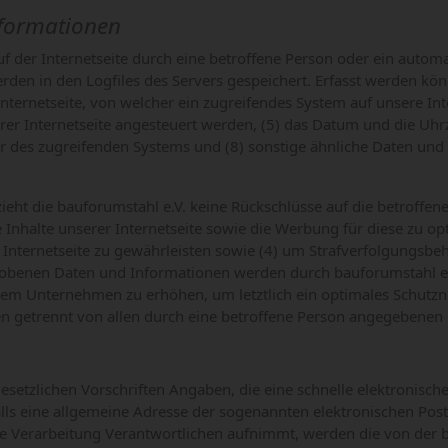
nformationen
ruf der Internetseite durch eine betroffene Person oder ein auto
den in den Logfiles des Servers gespeichert. Erfasst werden kö
ernetseite, von welcher ein zugreifendes System auf unsere Inter
 Internetseite angesteuert werden, (5) das Datum und die Uhrzeit 
ider des zugreifenden Systems und (8) sonstige ähnliche Daten un
ieht die bauforumstahl e.V. keine Rückschlüsse auf die betroffe
die Inhalte unserer Internetseite sowie die Werbung für diese zu o
nternetseite zu gewährleisten sowie (4) um Strafverfolgungsbehö
benen Daten und Informationen werden durch bauforumstahl e.V. 
rem Unternehmen zu erhöhen, um letztlich ein optimales Schutz
den getrennt von allen durch eine betroffene Person angegebene
n gesetzlichen Vorschriften Angaben, die eine schnelle elektron
s eine allgemeine Adresse der sogenannten elektronischen Post (
die Verarbeitung Verantwortlichen aufnimmt, werden die von der