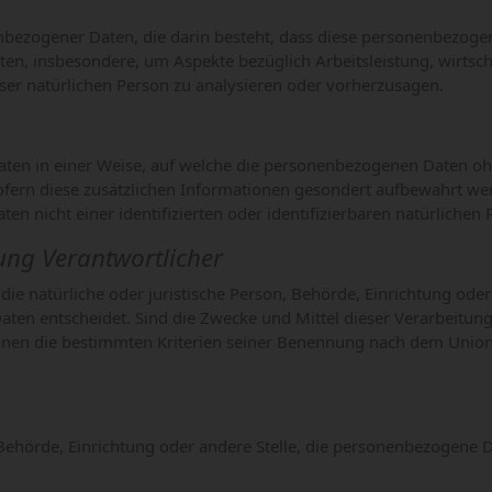
onenbezogener Daten, die darin besteht, dass diese personenbez
ten, insbesondere, um Aspekte bezüglich Arbeitsleistung, wirtsch
eser natürlichen Person zu analysieren oder vorherzusagen.
ten in einer Weise, auf welche die personenbezogenen Daten ohn
sofern diese zusätzlichen Informationen gesondert aufbewahrt 
en nicht einer identifizierten oder identifizierbaren natürliche
ung Verantwortlicher
 die natürliche oder juristische Person, Behörde, Einrichtung ode
en entscheidet. Sind die Zwecke und Mittel dieser Verarbeitung
nnen die bestimmten Kriterien seiner Benennung nach dem Union
n, Behörde, Einrichtung oder andere Stelle, die personenbezogene 