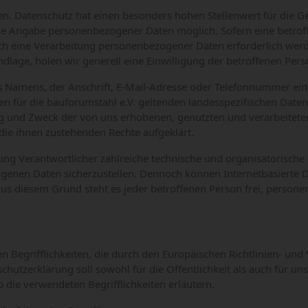
n. Datenschutz hat einen besonders hohen Stellenwert für die Ge
 jede Angabe personenbezogener Daten möglich. Sofern eine betr
h eine Verarbeitung personenbezogener Daten erforderlich werd
dlage, holen wir generell eine Einwilligung der betroffenen Pers
Namens, der Anschrift, E-Mail-Adresse oder Telefonnummer einer
für die bauforumstahl e.V. geltenden landesspezifischen Date
ng und Zweck der von uns erhobenen, genutzten und verarbeitet
die ihnen zustehenden Rechte aufgeklärt.
eitung Verantwortlicher zahlreiche technische und organisatoris
zogenen Daten sicherzustellen. Dennoch können Internetbasierte 
Aus diesem Grund steht es jeder betroffenen Person frei, person
n Begrifflichkeiten, die durch den Europäischen Richtlinien- un
zerklärung soll sowohl für die Öffentlichkeit als auch für un
 die verwendeten Begrifflichkeiten erläutern.