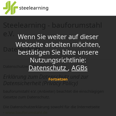
Zum Hauptinhalt
x
steelearning
Steelearning - bauforumstahl
e.V.
Wenn Sie weiter auf dieser
Webseite arbeiten möchten,
Datenschutz
bestätigen Sie bitte unsere
Nutzungsrichtlinie:
Datenschutz
AGBs
Datenschutzerklärung
Erklärung zum Datenschutz und zur
Fortsetzen
Datensicherheit (Privacy Policy)
bauforumstahl e.V. (Anbieter) beachtet die einschlägigen
Gesetze zum Datenschutz.
Die Datenschutzerklärung sowohl für die Internetseite
-
www.bauforumstahl.de