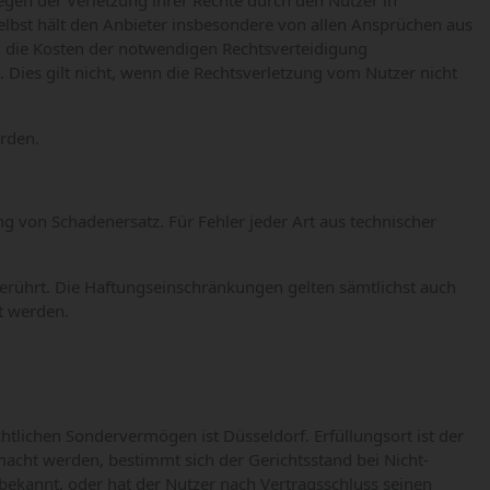
egen der Verletzung ihrer Rechte durch den Nutzer in
elbst hält den Anbieter insbesondere von allen Ansprüchen aus
i die Kosten der notwendigen Rechtsverteidigung
. Dies gilt nicht, wenn die Rechtsverletzung vom Nutzer nicht
erden.
ng von Schadenersatz. Für Fehler jeder Art aus technischer
erührt. Die Haftungseinschränkungen gelten sämtlichst auch
t werden.
echtlichen Sondervermögen ist Düsseldorf. Erfüllungsort ist der
macht werden, bestimmt sich der Gerichtsstand bei Nicht-
ekannt, oder hat der Nutzer nach Vertragsschluss seinen