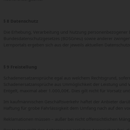
§ 8 Datenschutz
Die Erhebung, Verarbeitung und Nutzung personenbezogener D
Bundesdatenschutzgesetzes (BDSGneu) sowie anderer zwingen
Lernportals ergeben sich aus der jeweils aktuellen Datenschut
§ 9 Freistellung
Schadenersatzansprüche egal aus welchem Rechtsgrund, sofern 
Schadenersatzansprüche aus Unmöglichkeit der Leistung und Ve
Entgelt, maximal aber 1.000,00€. Dies gilt nicht für Vorsatz un
Im kaufmännischen Geschäftsverkehr haftet der Anbieter darüber
Haftung für grobe Fahrlässigkeit dem Umfang nach auf den vo
Reklamationen müssen – außer bei nicht offensichtlichen Män