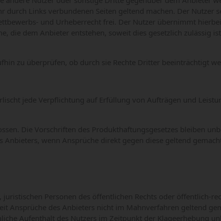
 die andere Nutzer oder sonstige Dritte gegenüber dem Anbieter w
hr durch Links verbundenen Seiten geltend machen. Der Nutzer s
ettbewerbs- und Urheberrecht frei. Der Nutzer übernimmt hierbe
, die dem Anbieter entstehen, soweit dies gesetzlich zulässig ist
ufhin zu überprüfen, ob durch sie Rechte Dritter beeinträchtigt w
rlischt jede Verpflichtung auf Erfüllung von Aufträgen und Leistu
ssen. Die Vorschriften des Produkthaftungsgesetzes bleiben unb
des Anbieters, wenn Ansprüche direkt gegen diese geltend gemach
, juristischen Personen des öffentlichen Rechts oder öffentlich-r
Soweit Ansprüche des Anbieters nicht im Mahnverfahren geltend ge
liche Aufenthalt des Nutzers im Zeitpunkt der Klageerhebung unb