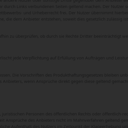
 die andere Nutzer oder sonstige Dritte gegenüber dem Anbieter w
hr durch Links verbundenen Seiten geltend machen. Der Nutzer s
ettbewerbs- und Urheberrecht frei. Der Nutzer übernimmt hierbe
, die dem Anbieter entstehen, soweit dies gesetzlich zulässig ist
ufhin zu überprüfen, ob durch sie Rechte Dritter beeinträchtigt w
rlischt jede Verpflichtung auf Erfüllung von Aufträgen und Leistu
ssen. Die Vorschriften des Produkthaftungsgesetzes bleiben unb
des Anbieters, wenn Ansprüche direkt gegen diese geltend gemach
, juristischen Personen des öffentlichen Rechts oder öffentlich-r
Soweit Ansprüche des Anbieters nicht im Mahnverfahren geltend ge
liche Aufenthalt des Nutzers im Zeitpunkt der Klageerhebung unb