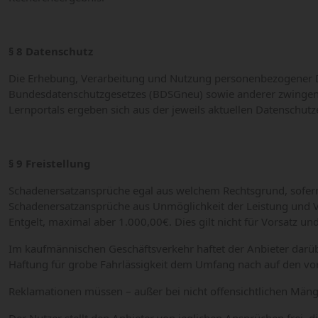
§ 8 Datenschutz
Die Erhebung, Verarbeitung und Nutzung personenbezogener D
Bundesdatenschutzgesetzes (BDSGneu) sowie anderer zwingen
Lernportals ergeben sich aus der jeweils aktuellen Datenschut
§ 9 Freistellung
Schadenersatzansprüche egal aus welchem Rechtsgrund, sofern 
Schadenersatzansprüche aus Unmöglichkeit der Leistung und Ve
Entgelt, maximal aber 1.000,00€. Dies gilt nicht für Vorsatz un
Im kaufmännischen Geschäftsverkehr haftet der Anbieter darüber
Haftung für grobe Fahrlässigkeit dem Umfang nach auf den vo
Reklamationen müssen – außer bei nicht offensichtlichen Män