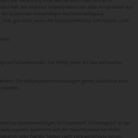
egen der Verletzung ihrer Rechte durch den Nutzer in
elbst hält den Anbieter insbesondere von allen Ansprüchen aus
i die Kosten der notwendigen Rechtsverteidigung
. Dies gilt nicht, wenn die Rechtsverletzung vom Nutzer nicht
erden.
ng von Schadenersatz. Für Fehler jeder Art aus technischer
erührt. Die Haftungseinschränkungen gelten sämtlichst auch
t werden.
echtlichen Sondervermögen ist Düsseldorf. Erfüllungsort ist der
macht werden, bestimmt sich der Gerichtsstand bei Nicht-
ekannt, oder hat der Nutzer nach Vertragsschluss seinen