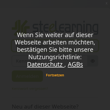
Zum Hauptinhalt
x
Anmelden bei 'S
Wenn Sie weiter auf dieser
Webseite arbeiten möchten,
Anmeldename
bestätigen Sie bitte unsere
Nutzungsrichtlinie:
Kennwort
Datenschutz
AGBs
Fortsetzen
Anmelden
Kennwort vergessen?
Neu auf dieser Webseite?