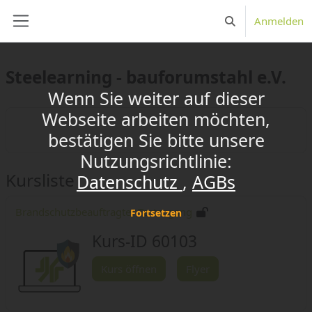
Zum Hauptinhalt
x
Anmelden
Sucheingabe umsc
Website-Übersicht
Steelearning - bauforumstahl e.V.
Wenn Sie weiter auf dieser
Webseite arbeiten möchten,
bestätigen Sie bitte unsere
Nutzungsrichtlinie:
Kursliste
Datenschutz
AGBs
Brandschutzbeauftragter Testzugang
Fortsetzen
Kurs-ID 60103
Kurs öffnen
Flyer