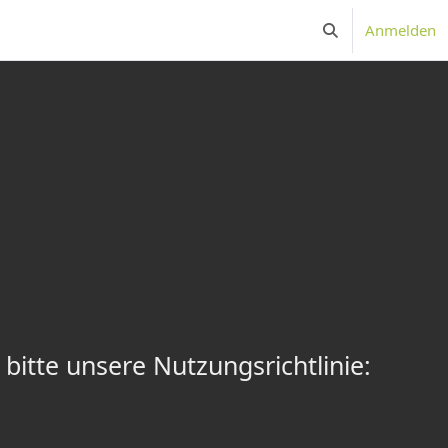
x
Anmelden
Sucheingabe umsc
bitte unsere Nutzungsrichtlinie: