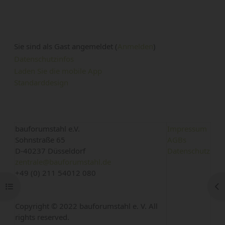
Sie sind als Gast angemeldet (
Anmelden
)
Datenschutzinfos
Laden Sie die mobile App
Standarddesign
bauforumstahl e.V.
Impressum
Sohnstraße 65
AGBs
D-40237 Düsseldorf
Datenschutz
zentrale@bauforumstahl.de
+49 (0) 211 54012 080
Kursindex öffnen
Blo
Copyright © 2022 bauforumstahl e. V. All
rights reserved.