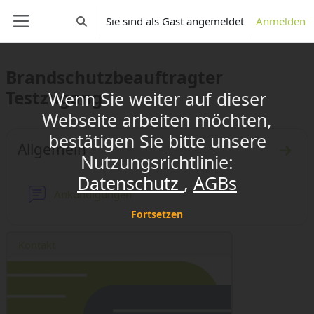
Zum Hauptinhalt
x
Sie sind als Gast angemeldet
Anmelden
Sucheingabe umschalten
Website-Übersicht
Brandschutzbeauftragter
Testzugang
Wenn Sie weiter auf dieser
Webseite arbeiten möchten,
Abschnittsübersicht
bestätigen Sie bitte unsere
Allgemein
Nutzungsrichtlinie:
Zum A
Datenschutz
AGBs
Forum
Ankündigungen
Fortsetzen
Kontakt