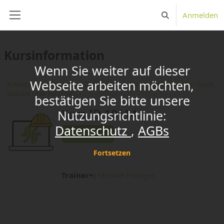
Zum Hauptinhalt
x
Anmelden
Sucheingabe umsc
Website-Übersicht
Kursinformation
Wenn Sie weiter auf dieser
Webseite arbeiten möchten,
Arbeitssicherheit 1.4 - Gefährdung durch Gefahrstoffe: Gase,
Staube und Rauche
bestätigen Sie bitte unsere
Kurs-ID 10114
Nutzungsrichtlinie:
Datenschutz
AGBs
Kurs öffnen
Fortsetzen
Trainer+:
Michael Hoefges