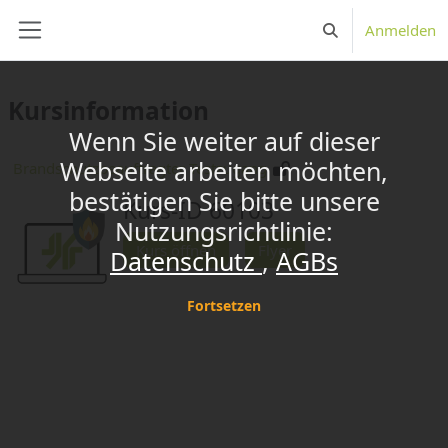
Zum Hauptinhalt
x
Anmelden
Sucheingabe umsc
Website-Übersicht
Kursinformation
Wenn Sie weiter auf dieser
Webseite arbeiten möchten,
Brandschutzbeauftragter Testzugang
bestätigen Sie bitte unsere
Kurs-ID 60103
Nutzungsrichtlinie:
Kurs öffnen
Flyer
Datenschutz
AGBs
Fortsetzen